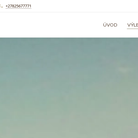
+27825677771
ÚVOD
VÝL