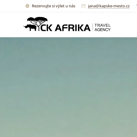
Rezervujte si výlet u nás
jana@kapske-mesto.cz