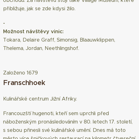
obchodů. Za návštěvu stojí také Village Museum, které
přibližuje, jak se zde kdysi žilo.
-
Možnost návštěvy vinic:
Tokara, Delaire Graff, Simonsig, Blaauwklippen,
Thelema, Jordan, Neethlingshof.
Založeno 1679
Franschhoek
Kulinářské centrum Jižní Afriky.
Francouzští hugenoti, kteří sem uprchli před
náboženským pronásledováním v 80. letech 17. století,
s sebou přinesli své kulinářské umění. Dnes má toto
město více špičkových restaurací na kilometr čtvereční