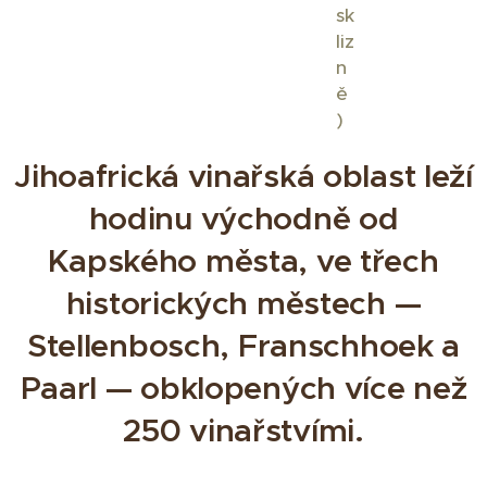
sk
liz
n
ě
)
Jihoafrická vinařská oblast leží
hodinu východně od
Kapského města, ve třech
historických městech —
Stellenbosch, Franschhoek a
Paarl — obklopených více než
250 vinařstvími.