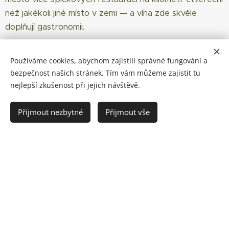
než jakékoli jiné místo v zemi — a vína zde skvěle
doplňují gastronomii.
Rozhodně doporučujeme navštívit některou z mnoha
Používáme cookies, abychom zajistili správné fungování a
restaurací, které patří k nejlepším v celé zemi.
bezpečnost našich stránek. Tím vám můžeme zajistit tu
nejlepší zkušenost při jejich návštěvě.
-
Možnost návštěvy vinic:
Přijmout nezbytné
Přijmout vše
Haute Cabriere, Le Lude, Mont Rochelle, Chamonix, La
Motte, Boschendal.
Založeno 1657
Paarl
Město Paarl leží v úrodném údolí, kde se kromě vína
pěstují také olivy, pomeranče a kukuřice. Dominantou