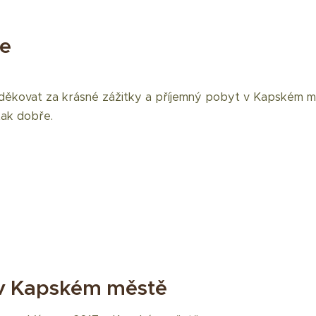
e
děkovat za krásné zážitky a příjemný pobyt v Kapském m
tak dobře.
v Kapském městě