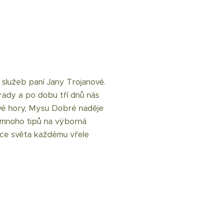
 služeb paní Jany Trojanové.
 rady a po dobu tří dnů nás
vé hory, Mysu Dobré naděje
é mnoho tipů na výborná
nce světa každému vřele