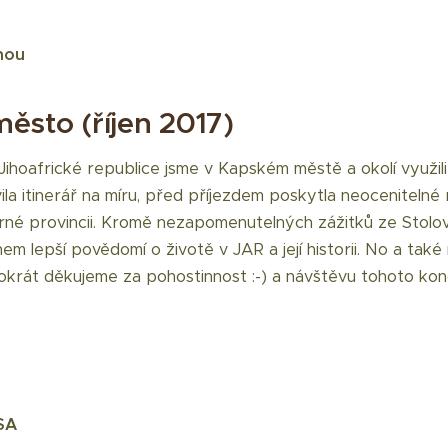
inou
ěsto (říjen 2017)
Jihoafrické republice jsme v Kapském městě a okolí využili
ila itinerář na míru, před příjezdem poskytla neocenitelné
né provincii. Kromě nezapomenutelných zážitků ze Stolo
hem lepší povědomí o životě v JAR a její historii. No a tak
hokrát děkujeme za pohostinnost :-) a návštěvu tohoto ko
SA