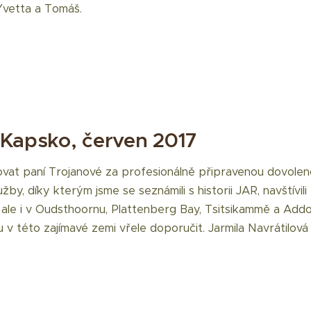
 Yvetta a Tomáš.
Kapsko, červen 2017
at paní Trojanové za profesionálně připravenou dovoleno
žby, díky kterým jsme se seznámili s historii JAR, navštívili
 ale i v Oudsthoornu, Plattenberg Bay, Tsitsikammě a Ad
 v této zajímavé zemi vřele doporučit. Jarmila Navrátilová