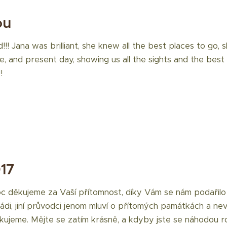
ou
! Jana was brilliant, she knew all the best places to go,
re, and present day, showing us all the sights and the best
!
17
 děkujeme za Vaší přítomnost, díky Vám se nám podařilo 
rádi, jiní průvodci jenom mluví o přítomých památkách a neví
ujeme. Mějte se zatím krásně, a kdyby jste se náhodou ro