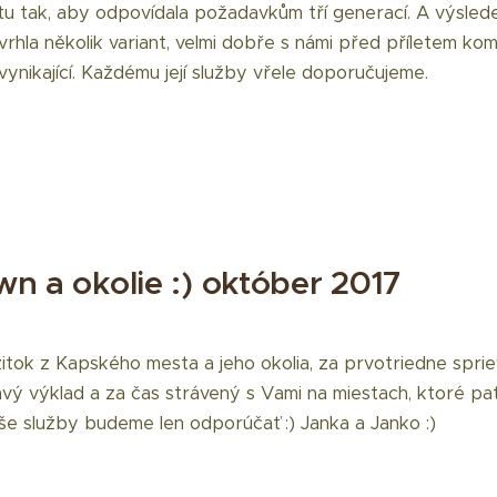
ytu tak, aby odpovídala požadavkům tří generací. A výsle
rhla několik variant, velmi dobře s námi před příletem komun
u vynikající. Každému její služby vřele doporučujeme.
n a okolie :) október 2017
tok z Kapského mesta a jeho okolia, za prvotriedne sprie
avý výklad a za čas strávený s Vami na miestach, ktoré patr
e služby budeme len odporúčať :) Janka a Janko :)