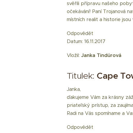
svěřili přípravu našeho pob
očekávání! Paní Trojanová nav
místních realit a historie jso
Odpovědět
Datum: 16.11.2017
Vložil:
Janka Tindúrová
Titulek:
Cape Tow
Janka,
ďakujeme Vám za krásny záži
priateľský prístup, za zaujím
Radi na Vás spomíname a Vaš
Odpovědět