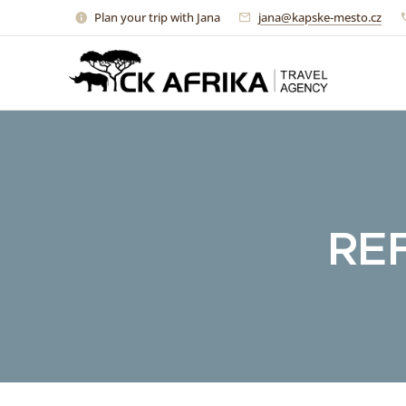
Plan your trip with Jana
jana@kapske-mesto.cz
REF