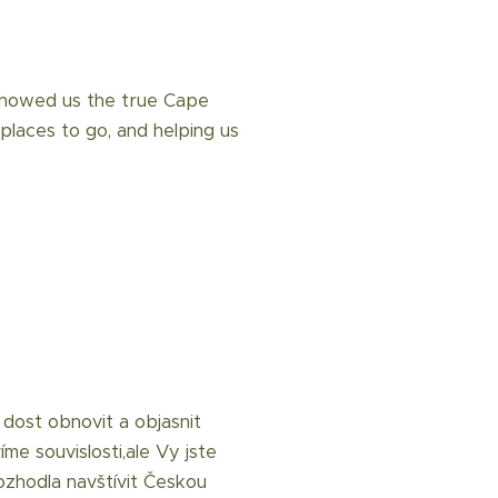
 showed us the true Cape
 places to go, and helping us
dost obnovit a objasnit
me souvislosti,ale Vy jste
zhodla navštívit Českou