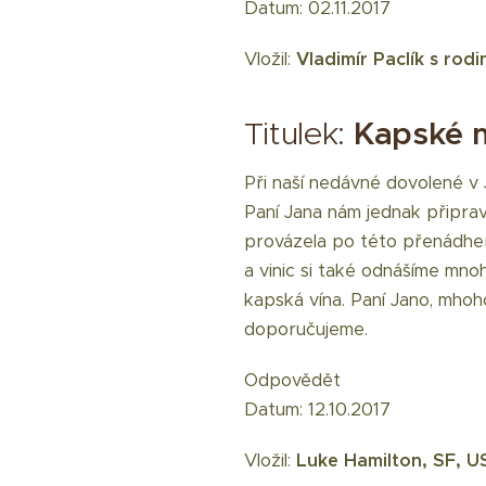
Datum: 02.11.2017
Vložil:
Vladimír Paclík s rod
Titulek:
Kapské m
Při naší nedávné dovolené v 
Paní Jana nám jednak připrav
provázela po této přenádher
a vinic si také odnášíme mno
kapská vína. Paní Jano, mho
doporučujeme.
Odpovědět
Datum: 12.10.2017
Vložil:
Luke Hamilton, SF, U