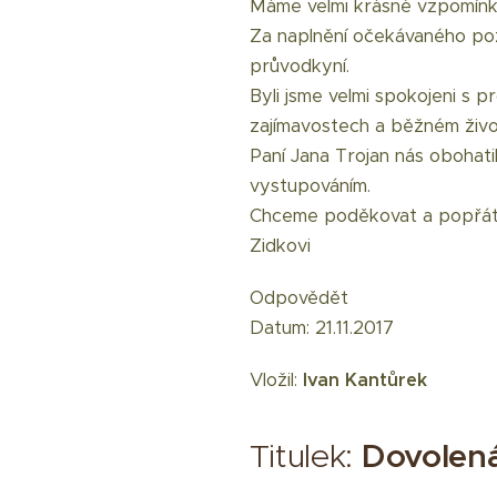
Máme velmi krásné vzpomín
Za naplnění očekávaného poz
průvodkyní.
Byli jsme velmi spokojeni s 
zajímavostech a běžném život
Paní Jana Trojan nás obohatil
vystupováním.
Chceme poděkovat a popřát
Zidkovi
Odpovědět
Datum: 21.11.2017
Vložil:
Ivan Kantůrek
Titulek:
Dovolen