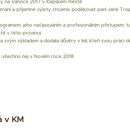
ky na Vánoce 2017 v Kapském městě.
nání a příjemné výlety chceme poděkovat paní Janě Troja
programem, jeho načasováním a profesionálním přístupem, tak
ě v této provincii.
a svým výkladem a dodala důvěry v lidi, kteří svou práci dě
 všechno nej v Novém roce 2018
á v KM